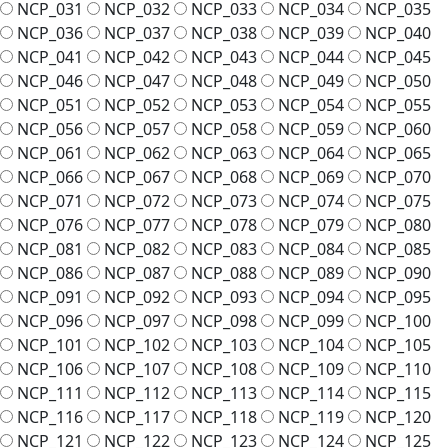
NCP_031
NCP_032
NCP_033
NCP_034
NCP_035
NCP_036
NCP_037
NCP_038
NCP_039
NCP_040
NCP_041
NCP_042
NCP_043
NCP_044
NCP_045
NCP_046
NCP_047
NCP_048
NCP_049
NCP_050
NCP_051
NCP_052
NCP_053
NCP_054
NCP_055
NCP_056
NCP_057
NCP_058
NCP_059
NCP_060
NCP_061
NCP_062
NCP_063
NCP_064
NCP_065
NCP_066
NCP_067
NCP_068
NCP_069
NCP_070
NCP_071
NCP_072
NCP_073
NCP_074
NCP_075
NCP_076
NCP_077
NCP_078
NCP_079
NCP_080
NCP_081
NCP_082
NCP_083
NCP_084
NCP_085
NCP_086
NCP_087
NCP_088
NCP_089
NCP_090
NCP_091
NCP_092
NCP_093
NCP_094
NCP_095
NCP_096
NCP_097
NCP_098
NCP_099
NCP_100
NCP_101
NCP_102
NCP_103
NCP_104
NCP_105
NCP_106
NCP_107
NCP_108
NCP_109
NCP_110
NCP_111
NCP_112
NCP_113
NCP_114
NCP_115
NCP_116
NCP_117
NCP_118
NCP_119
NCP_120
NCP_121
NCP_122
NCP_123
NCP_124
NCP_125