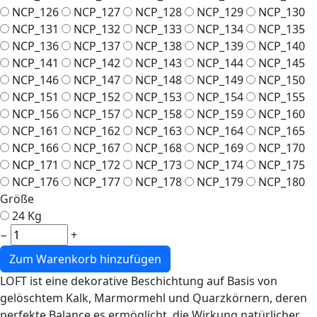
NCP_126
NCP_127
NCP_128
NCP_129
NCP_130
NCP_131
NCP_132
NCP_133
NCP_134
NCP_135
NCP_136
NCP_137
NCP_138
NCP_139
NCP_140
NCP_141
NCP_142
NCP_143
NCP_144
NCP_145
NCP_146
NCP_147
NCP_148
NCP_149
NCP_150
NCP_151
NCP_152
NCP_153
NCP_154
NCP_155
NCP_156
NCP_157
NCP_158
NCP_159
NCP_160
NCP_161
NCP_162
NCP_163
NCP_164
NCP_165
NCP_166
NCP_167
NCP_168
NCP_169
NCP_170
NCP_171
NCP_172
NCP_173
NCP_174
NCP_175
NCP_176
NCP_177
NCP_178
NCP_179
NCP_180
Größe
24 Kg
−
+
LOFT ist eine dekorative Beschichtung auf Basis von
gelöschtem Kalk, Marmormehl und Quarzkörnern, deren
perfekte Balance es ermöglicht, die Wirkung natürlicher