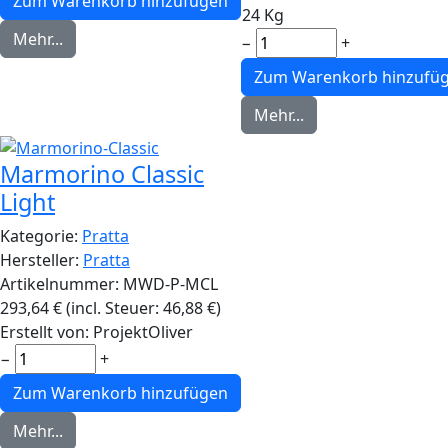
24 Kg
Mehr...
−
+
Mehr...
Marmorino Classic
Light
Kategorie:
Pratta
Hersteller:
Pratta
Artikelnummer:
MWD-P-MCL
293,64
€
(incl. Steuer:
46,88
€
)
Erstellt von:
ProjektOliver
−
+
Mehr...