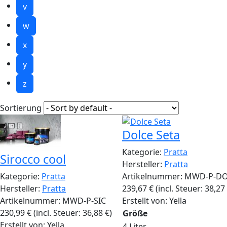
v
w
x
y
z
Sortierung
Dolce Seta
Kategorie:
Pratta
Sirocco cool
Hersteller:
Pratta
Artikelnummer:
MWD-P-D
Kategorie:
Pratta
239,67
€
(incl. Steuer:
38,27
Hersteller:
Pratta
Erstellt von:
Yella
Artikelnummer:
MWD-P-SIC
230,99
€
(incl. Steuer:
36,88
€
)
Größe
Erstellt von:
Yella
4 Liter