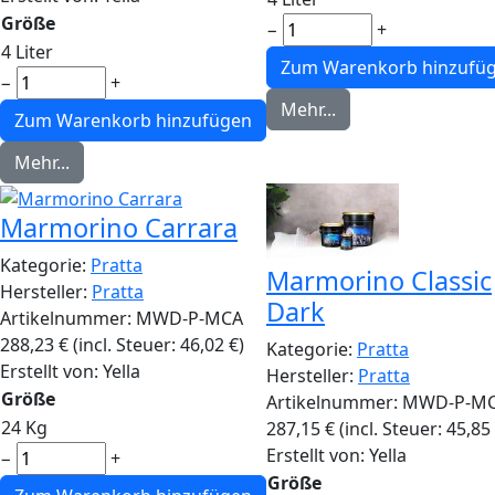
Größe
−
+
4 Liter
−
+
Mehr...
Mehr...
Marmorino Carrara
Kategorie:
Pratta
Marmorino Classic
Hersteller:
Pratta
Dark
Artikelnummer:
MWD-P-MCA
288,23
€
(incl. Steuer:
46,02
€
)
Kategorie:
Pratta
Erstellt von:
Yella
Hersteller:
Pratta
Größe
Artikelnummer:
MWD-P-M
24 Kg
287,15
€
(incl. Steuer:
45,85
Erstellt von:
Yella
−
+
Größe